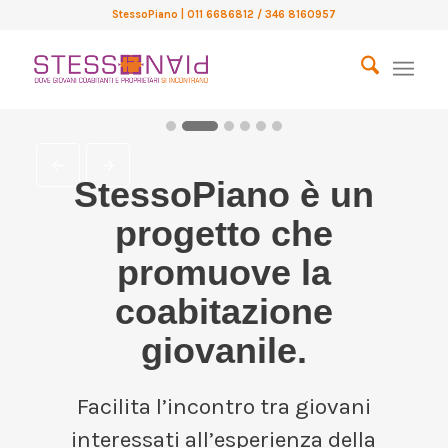
stanza o di una casa in
StessoPiano
| 011 6686812 / 346 8160957
condivisione.
TROVA L'ANNUNCIO ADATTO A
TE
StessoPiano è un
progetto che
promuove la
coabitazione
giovanile.
Facilita l’incontro tra giovani
interessati all’esperienza della