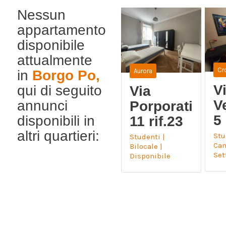
Nessun
appartamento
disponibile
attualmente
Cr
Aurora
in
Borgo Po,
V
qui di seguito
Via
V
annunci
Porporati
5
disponibili in
11 rif.23
altri quartieri:
Stu
Studenti |
Cam
Bilocale |
Se
Disponibile