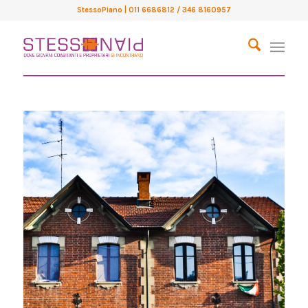
StessoPiano
| 011 6686812 / 346 8160957