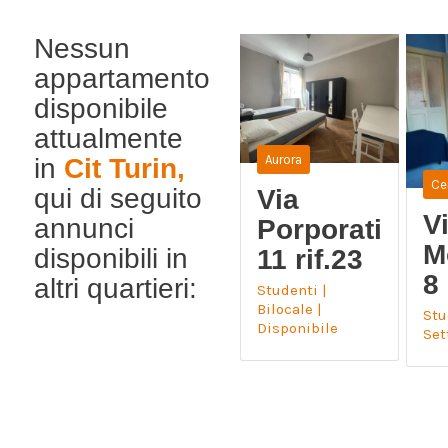
Nessun
appartamento
disponibile
attualmente
Aurora
in
Cit Turin,
Ce
qui di seguito
Via
V
annunci
Porporati
M
disponibili in
11 rif.23
8 
altri quartieri:
Studenti |
Bilocale |
Stu
Disponibile
Se