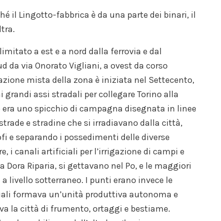
é il Lingotto-fabbrica è da una parte dei binari, il
tra.
imitato a est e a nord dalla ferrovia e dal
ud da via Onorato Vigliani, a ovest da corso
azione mista della zona è iniziata nel Settecento,
i grandi assi stradali per collegare Torino alla
to era uno spicchio di campagna disegnata in linee
 strade e stradine che si irradiavano dalla città,
ofi e separando i possedimenti delle diverse
e, i canali artificiali per l’irrigazione di campi e
la Dora Riparia, si gettavano nel Po, e le maggiori
a livello sotterraneo. I punti erano invece le
uali formava un’unità produttiva autonoma e
va la città di frumento, ortaggi e bestiame.