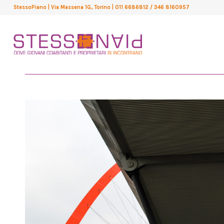
StessoPiano
| Via Massena 1G, Torino
| 011 6686812 / 346 8160957