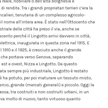
 reale, nobiliare o dell’alta borghesia e
i rendite. Tra i grandi proprietari terrieri c’era la
ncalieri, tenutaria di un complesso agricolo-
il nome all’intera area. È stato nell’Ottocento che
riale della città ha preso il via, anche se
cento perché il Lingotto arrivi davvero in città,
elettrica, inaugurata in questa zona nel 1915. E
il 1910 e il 1925, è cresciuto anche il grande
 che portava verso Genova, separando
 est e ovest, Nizza e Lingotto. Da questo
a sempre più industriale, Lingotto è restato
hé ha potuto, per poi maturare un tessuto misto,
io, grande (mercati generali) e piccolo. Oggi la
sa, tra costruiti e non costruiti urbani, in un
ova molto di nuovo, tanto virtuoso quanto