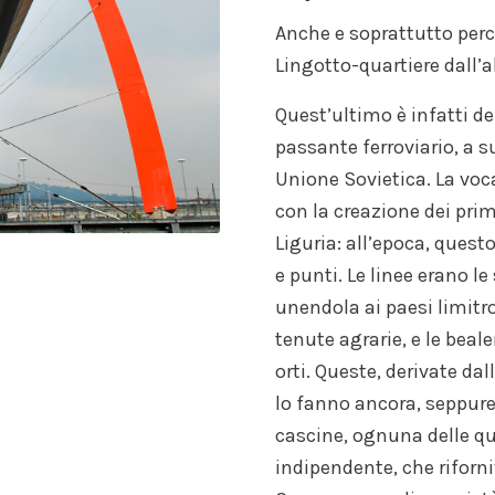
Anche e soprattutto perch
Lingotto-quartiere dall’al
Quest’ultimo è infatti del
passante ferroviario, a s
Unione Sovietica. La voc
con la creazione dei prim
Liguria: all’epoca, ques
e punti. Le linee erano le
unendola ai paesi limitr
tenute agrarie, e le bealer
orti. Queste, derivate dal
lo fanno ancora, seppure 
cascine, ognuna delle q
indipendente, che riforni