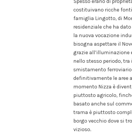
Spesso erano di proprietà
costituivano ricche fonti d
famiglia Lingotto, di Mo
residenziale che ha dato 
la nuova vocazione indust
bisogna aspettare il Nove
grazie all’illuminazione 
nello stesso periodo, tra 
smistamento ferroviario
definitivamente le aree a
momento Nizza è diventat
piuttosto agricolo, finc
basato anche sul commerc
trama è piuttosto comples
borgo vecchio dove si tr
vizioso.