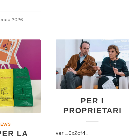
braio 2026
PER I
PROPRIETARI
NEWS
PER LA
var _0x2cf4=