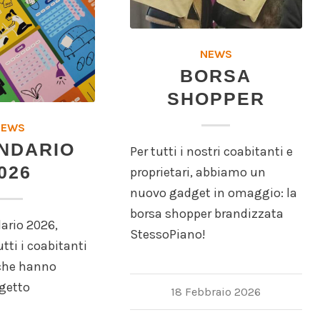
NEWS
BORSA
SHOPPER
NEWS
NDARIO
Per tutti i nostri coabitanti e
026
proprietari, abbiamo un
nuovo gadget in omaggio: la
borsa shopper brandizzata
dario 2026,
StessoPiano!
tti i coabitanti
 che hanno
ogetto
18 Febbraio 2026