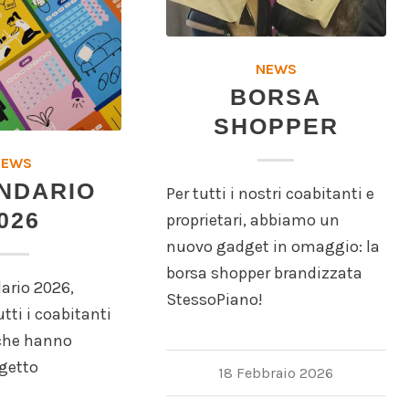
NEWS
BORSA
SHOPPER
NEWS
NDARIO
Per tutti i nostri coabitanti e
026
proprietari, abbiamo un
nuovo gadget in omaggio: la
borsa shopper brandizzata
dario 2026,
StessoPiano!
tti i coabitanti
 che hanno
ogetto
18 Febbraio 2026