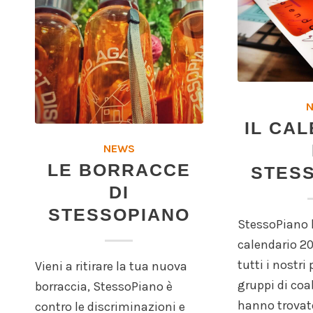
IL CA
NEWS
LE BORRACCE
STES
DI
STESSOPIANO
StessoPiano h
calendario 2
tutti i nostri 
Vieni a ritirare la tua nuova
gruppi di coa
borraccia, StessoPiano è
hanno trovat
contro le discriminazioni e