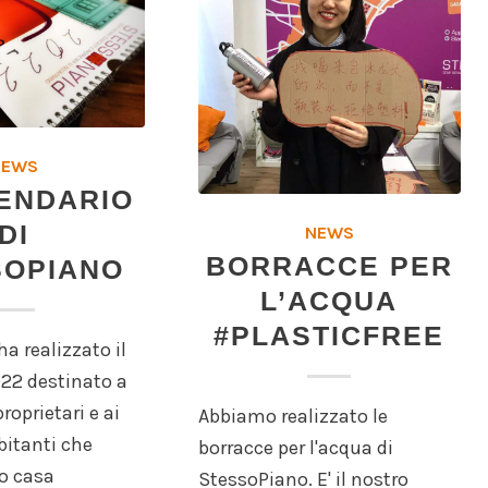
NEWS
LENDARIO
DI
NEWS
BORRACCE PER
SOPIANO
L’ACQUA
#PLASTICFREE
a realizzato il
022 destinato a
proprietari e ai
Abbiamo realizzato le
bitanti che
borracce per l'acqua di
o casa
StessoPiano. E' il nostro