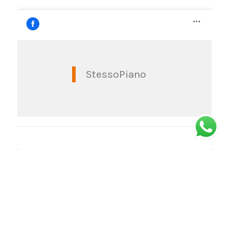
StessoPiano
© Copyright -
Stessopiano
| Via Massena 1G, Torino | Orari: dal lunedì al
venerdì dalle 10 alle 18 - sabato dalle 10 alle 15 (da giugno ad ottobre) |
web:
Housedada