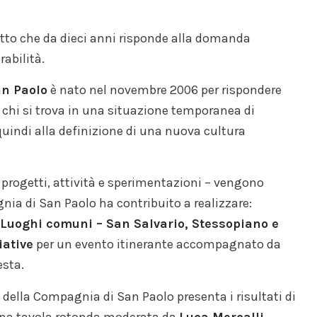
getto che da dieci anni risponde alla domanda
rabilità.
n Paolo
è nato nel novembre 2006 per rispondere
 chi si trova in una situazione temporanea di
quindi alla definizione di una nuova cultura
i progetti, attività e sperimentazioni – vengono
gnia di San Paolo ha contribuito a realizzare:
 Luoghi comuni – San Salvario, Stessopiano e
iative
per un evento itinerante accompagnato da
esta.
della Compagnia di San Paolo presenta i risultati di
n una tavola rotonda moderata da
Luca Mercalli
.