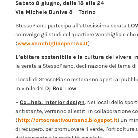
Sabato 8 giugno, dalle 18 alle 24
Via Michele Buniva 8 – Torino
StessoPiano partecipa all’attesissima serata
LOV
coinvolge gli studi del quartiere Vanchiglia e ch
(
www.vanchigliaopenlab.it
).
L’abitare sostenibile e la cultura del vivere 
la serata a StessoPiano, declinazione del tema di
I locali di StessoPiano resteranno aperti al pubbli
in vinile del
Dj Bob Liew
.
–
Co_hab. Interior design
. Nei locali dello spo
antistante, verranno allestiti in collaborazione c
(
http://ortocreativourbano.blogspot.it
) un min
di recupero, per promuovere il verde, l’orticoltura
differenziata e la mobilità ciclabile.