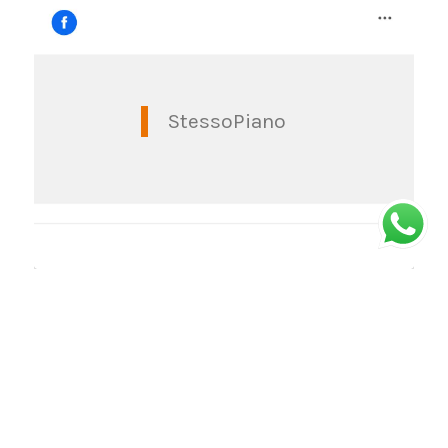
StessoPiano
© Copyright -
Stessopiano
| Via Massena 1G, Torino | Orari: dal lunedì al
venerdì dalle 10 alle 18 - sabato dalle 10 alle 15 (da giugno ad ottobre) |
web:
Housedada