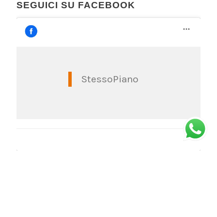
SEGUICI SU FACEBOOK
StessoPiano
© Copyright -
Stessopiano
| Via Massena 1G, Torino | Orari: dal lunedì al
venerdì dalle 10 alle 18 - sabato dalle 10 alle 15 (da giugno ad ottobre) |
web:
Housedada