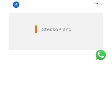
StessoPiano
© Copyright -
Stessopiano
| Via Massena 1G, Torino | Orari: dal lunedì al
venerdì dalle 10 alle 18 - sabato dalle 10 alle 15 (da giugno ad ottobre) |
web:
Housedada