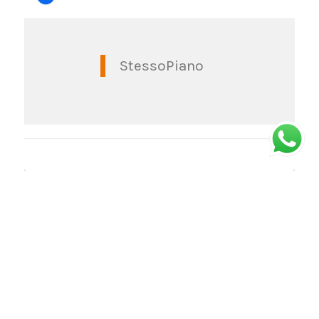
StessoPiano
© Copyright -
Stessopiano
| Via Massena 1G, Torino | Orari: dal lunedì al
venerdì dalle 10 alle 18 - sabato dalle 10 alle 15 (da giugno ad ottobre) |
web:
Housedada
Privacy Policy
Cookie Policy (UE)
Liberatoria Immagini