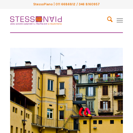
StessoPiano
| 011 6686812 / 346 8160957